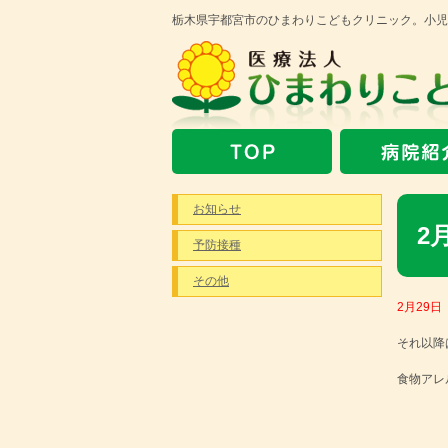
栃木県宇都宮市のひまわりこどもクリニック。小児
お知らせ
2
予防接種
その他
2月29
それ以降
食物アレ